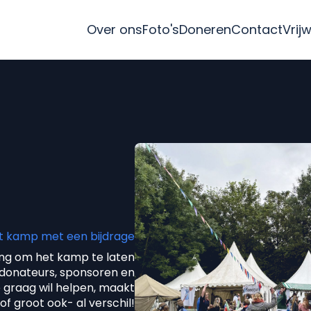
Over ons
Foto's
Doneren
Contact
Vrij
t kamp met een bijdrage
ging om het kamp te laten
 donateurs, sponsoren en
 je graag wil helpen, maakt
of groot ook- al verschil!