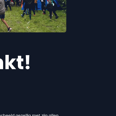
nkt!
rbeeld gezellig met zijn allen