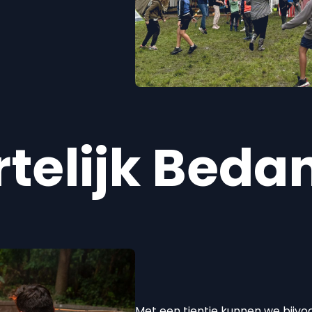
telijk Beda
Met een tientje kunnen we bijvoo