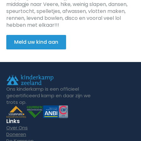
middagje naar Veere, hike, weinig slapen, dansen,
speurtocht, spelletjes, afwassen, vlotten maken,
rennen, levend bowlen, disco en vooral veel lol
hebben met elkaar!!!
Meld uw kind aan
Ons kinderkamp is een officieel
gecertificeerd kamp en daar zijn we
trots op.
Links
Over Ons
Doneren
De Kampen